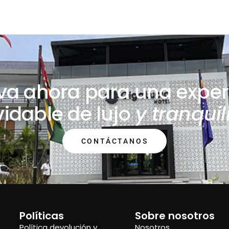
va ahora para una exper
vidable de lujo
y
tranquil
CONTÁCTANOS
Políticas
Sobre nosotros
Política devolución y
Nosotros