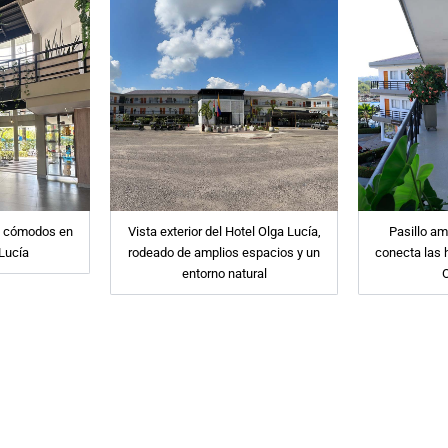
y cómodos en
Vista exterior del Hotel Olga Lucía,
Pasillo am
 Lucía
rodeado de amplios espacios y un
conecta las 
entorno natural
O
oria dando lo mejo