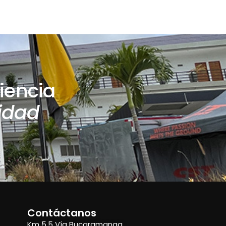
iencia
idad
Contáctanos
Km 5.5 Vía Bucaramanga