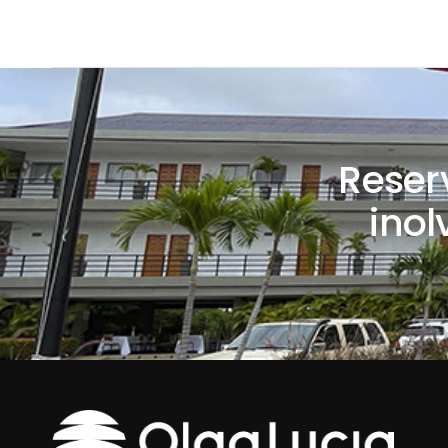
Reser
inol